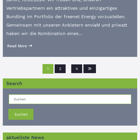
Vertriebspartnern ein attraktives und einzigartiges
Bundling im Portfolio der freenet Energy vorzustellen.
Gemeinsam mit unseren Anbietern enviaM und priwatt
haben wir die Kombination eines…
Read More
Seitennummerierung
1
2
…
4
der
Search
Beiträge
Suchen
aktuellste News